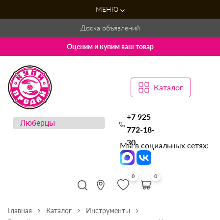
МЕНЮ
Доска объявлений
Оценим и купим ваш товар
Каталог
+7 925
772-18-
30
Мы в социальных сетях:
0
0
Главная
Каталог
Инструменты