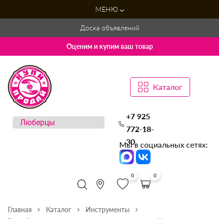
МЕНЮ
Доска объявлений
Оценим и купим ваш товар
Каталог
+7 925
772-18-
30
Мы в социальных сетях:
0
0
Главная
Каталог
Инструменты