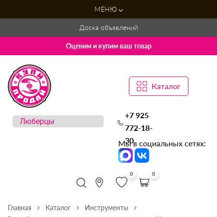
МЕНЮ
Доска объявлений
Оценим и купим ваш товар
Каталог
+7 925
772-18-
30
Мы в социальных сетях:
0
0
Главная
Каталог
Инструменты