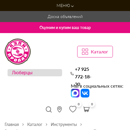
МЕНЮ
Доска объявлений
Оценим и купим ваш товар
Каталог
+7 925
772-18-
30
Мы в социальных сетях:
0
0
Главная
Каталог
Инструменты