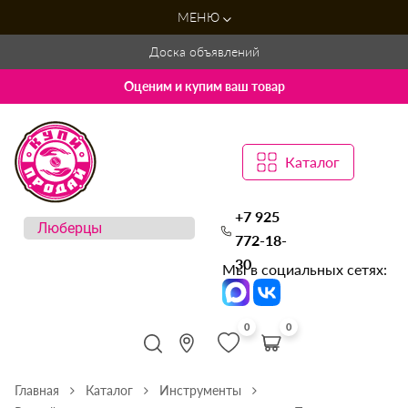
МЕНЮ
Доска объявлений
Оценим и купим ваш товар
Каталог
+7 925
772-18-
30
Мы в социальных сетях:
0
0
Главная
Каталог
Инструменты