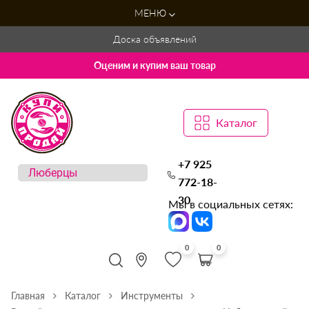
МЕНЮ
Доска объявлений
Оценим и купим ваш товар
Каталог
+7 925
772-18-
30
Мы в социальных сетях:
0
0
Главная
Каталог
Инструменты