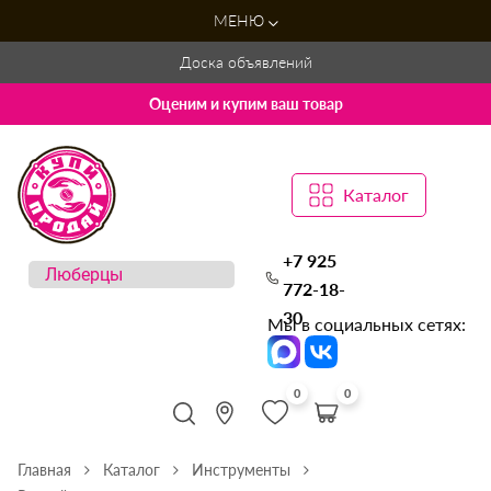
МЕНЮ
Доска объявлений
Оценим и купим ваш товар
Каталог
+7 925
772-18-
30
Мы в социальных сетях:
0
0
Главная
Каталог
Инструменты