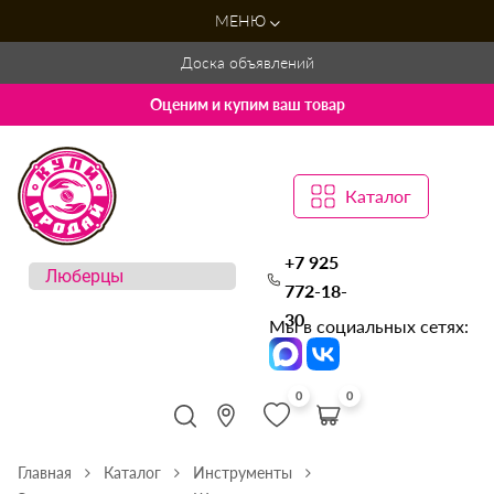
МЕНЮ
Доска объявлений
Оценим и купим ваш товар
Каталог
+7 925
772-18-
30
Мы в социальных сетях:
0
0
Главная
Каталог
Инструменты