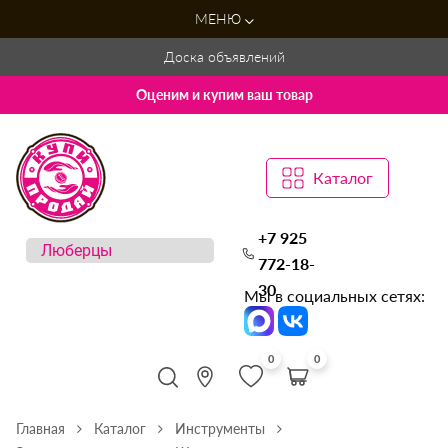
МЕНЮ
Доска объявлений
Оценим и купим ваш товар
Каталог
+7 925
772-18-
30
Мы в социальных сетях:
0
0
Главная
Каталог
Инструменты