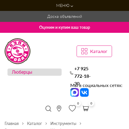
МЕНЮ
Доска объявлений
Оценим и купим ваш товар
Каталог
+7 925
772-18-
30
Мы в социальных сетях:
0
0
Главная
Каталог
Инструменты