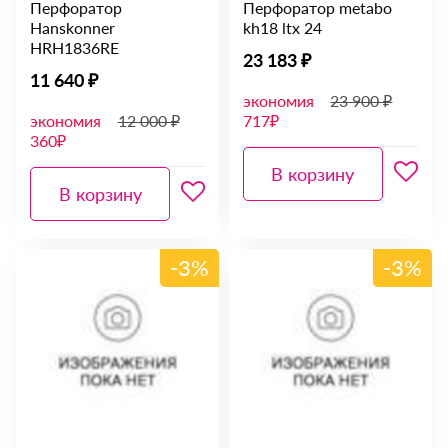
Перфоратор
Перфоратор metabo
Hanskonner
kh18 ltx 24
HRH1836RE
23 183 ₽
11 640 ₽
экономия
23 900 ₽
экономия
12 000 ₽
717₽
360₽
В корзину
В корзину
-3%
-3%