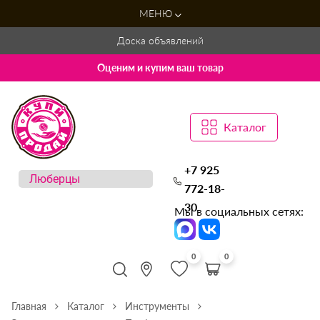
МЕНЮ
Доска объявлений
Оценим и купим ваш товар
Каталог
+7 925
772-18-
30
Мы в социальных сетях:
0
0
Главная
Каталог
Инструменты