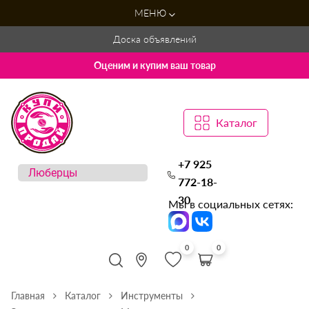
МЕНЮ
Доска объявлений
Оценим и купим ваш товар
Каталог
+7 925
772-18-
30
Мы в социальных сетях:
0
0
Главная
Каталог
Инструменты