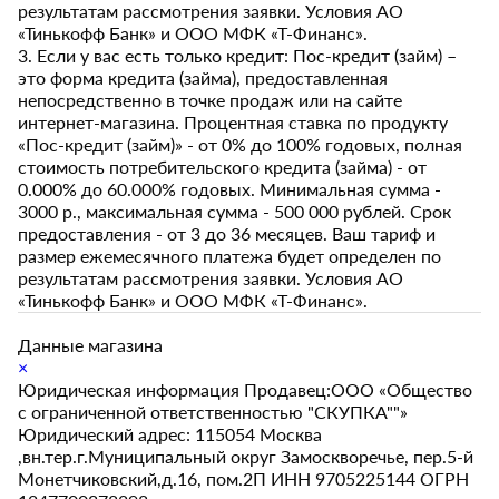
результатам рассмотрения заявки. Условия АО
«Тинькофф Банк» и ООО МФК «Т-Финанс».
3. Если у вас есть только кредит: Пос-кредит (займ) –
это форма кредита (займа), предоставленная
непосредственно в точке продаж или на сайте
интернет-магазина. Процентная ставка по продукту
«Пос-кредит (займ)» - от 0% до 100% годовых, полная
стоимость потребительского кредита (займа) - от
0.000% до 60.000% годовых. Минимальная сумма -
3000 р., максимальная сумма - 500 000 рублей. Срок
предоставления - от 3 до 36 месяцев. Ваш тариф и
размер ежемесячного платежа будет определен по
результатам рассмотрения заявки. Условия АО
«Тинькофф Банк» и ООО МФК «Т-Финанс».
Данные магазина
×
Юридическая информация Продавец:ООО «Общество
с ограниченной ответственностью "СКУПКА""»
Юридический адрес: 115054 Москва
,вн.тер.г.Муниципальный округ Замоскворечье, пер.5-й
Монетчиковский,д.16, пом.2П ИНН 9705225144 ОГРН