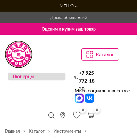
МЕНЮ
Доска объявлений
Оценим и купим ваш товар
Каталог
+7 925
772-18-
30
Мы в социальных сетях:
0
0
Главная
Каталог
Инструменты