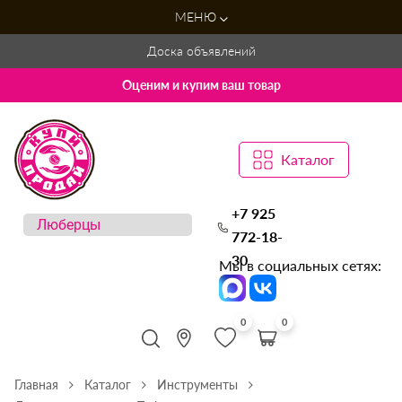
МЕНЮ
Доска объявлений
Оценим и купим ваш товар
Каталог
+7 925
772-18-
30
Мы в социальных сетях:
0
0
Главная
Каталог
Инструменты