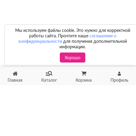
Мы используем файлы cookie. Это нужно для корректной
работы сайта. Прочтите наше
соглашение о
конфиденциальности
для получения дополнительной
информации.
Хорошо
Главная
Каталог
Корзина
Профиль
Хотите продать товар?
Оцените товар по фото
онлайн в течение 10 минут