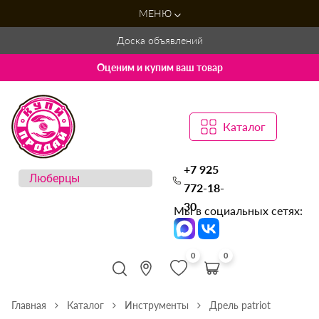
МЕНЮ
Доска объявлений
Оценим и купим ваш товар
Каталог
+7 925
772-18-
30
Мы в социальных сетях:
0
0
Главная
Каталог
Инструменты
Дрель patriot