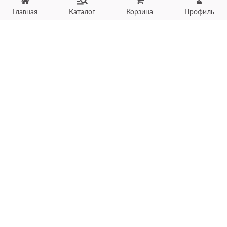
Главная
Каталог
Корзина
Профиль
Хотите продать товар?
Оцените товар по фото
онлайн в течение 10 минут
Загрузить фото