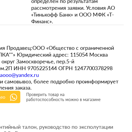
определен по результатам
рассмотрения заявки. Условия АО
«Тинькофф Банк» и ООО МФК «Т-
Финанс».
ия Продавец:ООО «Общество с ограниченной
ПКА""» Юридический адрес: 115054 Москва
 округ Замоскворечье, пер.5-й
пом.2П ИНН 9705225144 ОГРН 1247700378298
kaooo@yandex.ru
ли самовывоз, более подробно проинформирует
ения заказа.
Проверить товар на
део
работоспособность можно в магазине
нтийный талон, руководство по эксполутации