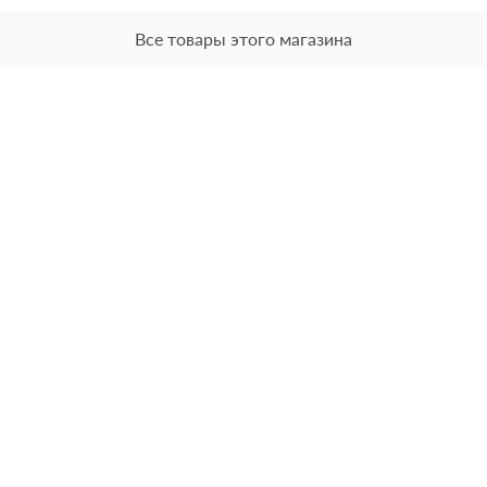
Все товары этого магазина
Хотите прода
Оцените товар 
минут
Загрузить фото