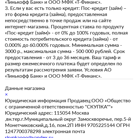
«Тинькофф Банк» и ООО МФК «Т-Финанс».
3. Если у вас есть только кредит: Пос-кредит (займ) –
это форма кредита (займа), предоставленная
непосредственно в точке продаж или на сайте
интернет-магазина. Процентная ставка по продукту
«Пос-кредит (займ)» - от 0% до 100% годовых, полная
стоимость потребительского кредита (займа) - от
0.000% до 60.000% годовых. Минимальная сумма -
3000 р., максимальная сумма - 500 000 рублей. Срок
предоставления - от 3 до 36 месяцев. Ваш тариф и
размер ежемесячного платежа будет определен по
результатам рассмотрения заявки. Условия АО
«Тинькофф Банк» и ООО МФК «Т-Финанс».
Данные магазина
×
Юридическая информация Продавец:ООО «Общество
с ограниченной ответственностью "СКУПКА""»
Юридический адрес: 115054 Москва
,вн.тер.г.Муниципальный округ Замоскворечье, пер.5-й
Монетчиковский,д.16, пом.2П ИНН 9705225144 ОГРН
1247700378298 электронная почта
skypkaooo@yandex.ru