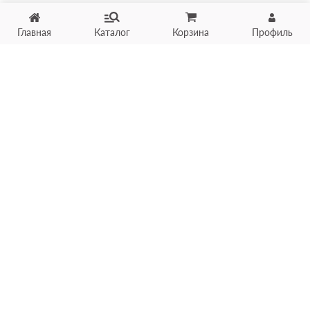
Главная
Каталог
Корзина
Профиль
Хотите продать товар?
Оцените товар по фото
онлайн в течение 10 минут
Загрузить фото