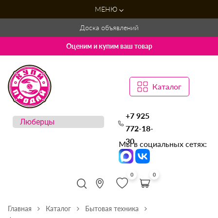
МЕНЮ
Доска объявлений
Оценим и купим ваш товар
Каталог
+7 925
772-18-
30
Мы в социальных сетях:
0
0
Главная
Каталог
Бытовая техника