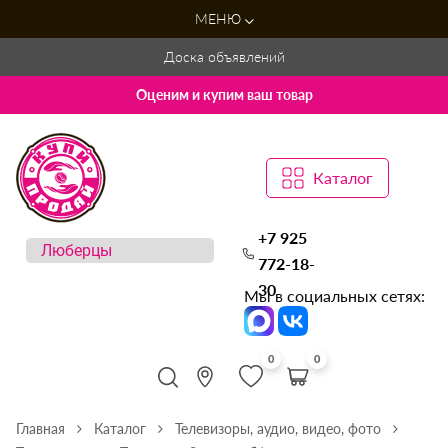
МЕНЮ
Доска объявлений
Оценим и купим ваш товар
Каталог
+7 925
772-18-
30
Мы в социальных сетях:
0
0
Главная
Каталог
Телевизоры, аудио, видео, фото