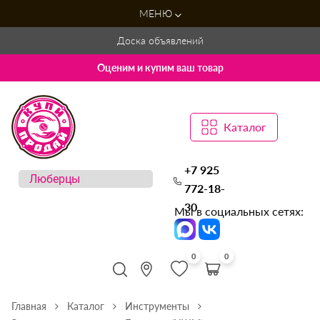
МЕНЮ
Доска объявлений
Оценим и купим ваш товар
Каталог
+7 925
772-18-
30
Мы в социальных сетях:
0
0
Главная
Каталог
Инструменты