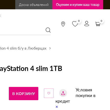
Доска объявлений
Оценим и купим ваш товар
:
0
0
tion 4 slim б/у в Люберцах
yStation 4 slim 1TB
Условия
В КОРЗИНУ
покупки в
кредит
×